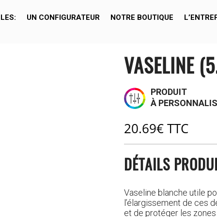
LES:
UN CONFIGURATEUR
NOTRE BOUTIQUE
L’ENTRE
VASELINE (5
PRODUIT
À PERSONNALI
20.69
€
TTC
DÉTAILS PRODU
Vaseline blanche utile pou
l’élargissement de ces d
et de protéger les zones d