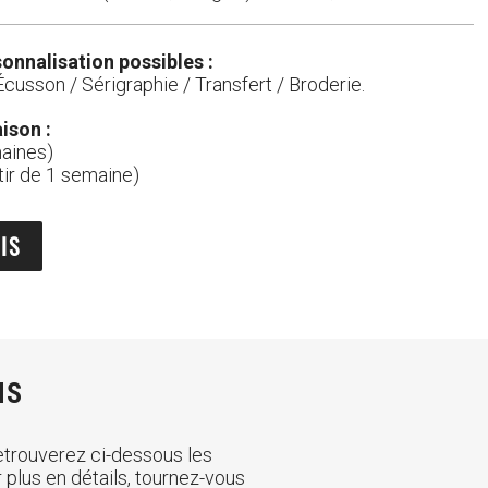
onnalisation possibles :
Écusson / Sérigraphie / Transfert / Broderie.
aison :
aines)
tir de 1 semaine)
IS
NS
retrouverez ci-dessous les
 plus en détails, tournez-vous