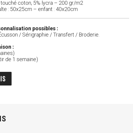
touché coton, 5% lycra – 200 gr/m2
lte : 50x25cm – enfant : 40x20cm
onnalisation possibles :
Écusson / Sérigraphie / Transfert / Broderie.
aison :
aines)
tir de 1 semaine)
IS
NS