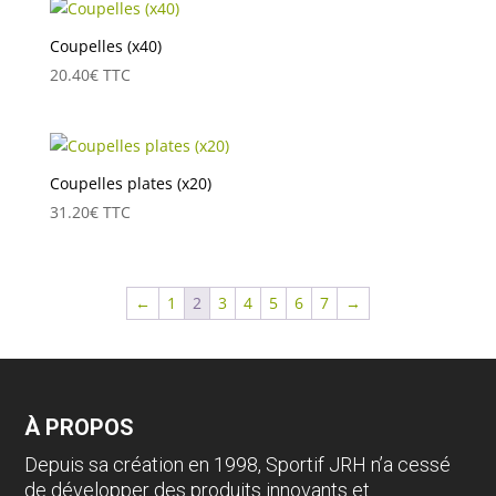
Coupelles (x40)
20.40
€
TTC
Coupelles plates (x20)
31.20
€
TTC
←
1
2
3
4
5
6
7
→
À PROPOS
Depuis sa création en 1998, Sportif JRH n’a cessé
de développer des produits innovants et